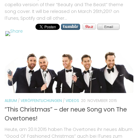
capella version of their “Beauty and The Beast” theme
song cover. It will be released on March 26th,2017 on
ITunes, Spotify and all other...
ALBUM
/
VERÖFFENTLICHUNGEN
/
VIDEOS
20. NOVEMBER 2015
“This Christmas” – der neue Song von The
Overtones!
Heute, am 20.11.2015 haben The Overtones ihr neues Album
“Good Ol’ Fashioned Christmas” auch bei ITunes zum