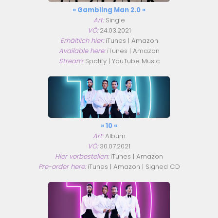
» Gambling Man 2.0 «
Art:
Single
VÖ:
24.03.2021
Erhältlich hier:
iTunes
|
Amazon
Available here:
iTunes
|
Amazon
Stream:
Spotify
|
YouTube Music
» 10 «
Art:
Album
VÖ:
30.07.2021
Hier vorbestellen:
iTunes
|
Amazon
Pre-order here:
iTunes
|
Amazon
|
Signed CD