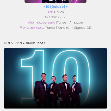
» 10 (Deluxe) «
Art:
Album
VÖ:
30.07.2021
Hier vorbestellen:
iTunes
|
Amazon
Pre-order here:
iTunes
|
Amazon
|
Signed CD
10 YEAR ANNIVERSARY TOUR