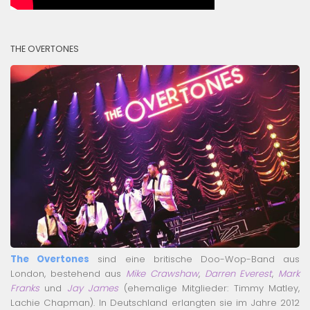
THE OVERTONES
The Overtones
sind eine britische Doo-Wop-Band aus
London, bestehend aus
Mike Crawshaw
,
Darren Everest
,
Mark
Franks
und
Jay James
(ehemalige Mitglieder: Timmy Matley,
Lachie Chapman). In Deutschland erlangten sie im Jahre 2012