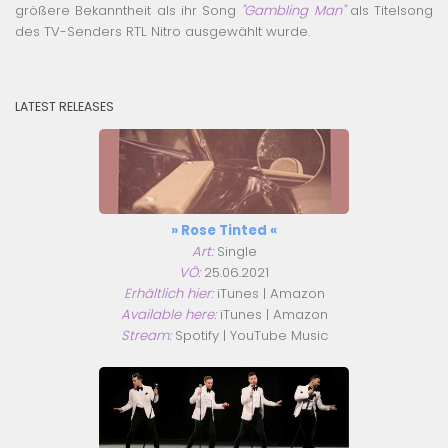
größere Bekanntheit als ihr Song
"Gambling Man"
als Titelsong
des TV-Senders RTL Nitro ausgewählt wurde.
LATEST RELEASES
» Rose Tinted «
Art:
Single
VÖ:
25.06.2021
Erhältlich hier:
iTunes
|
Amazon
Available here:
iTunes
|
Amazon
Stream:
Spotify
|
YouTube Music