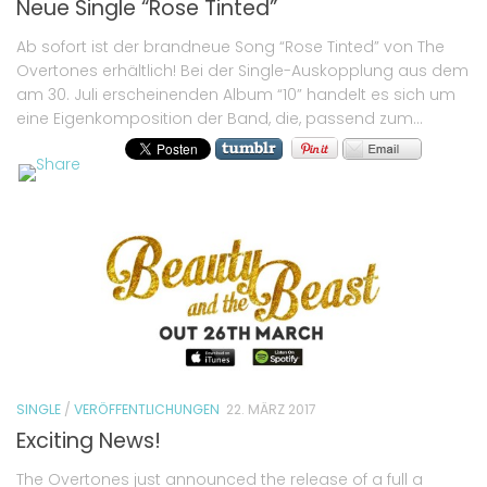
Neue Single “Rose Tinted”
Ab sofort ist der brandneue Song “Rose Tinted” von The
Overtones erhältlich! Bei der Single-Auskopplung aus dem
am 30. Juli erscheinenden Album “10” handelt es sich um
eine Eigenkomposition der Band, die, passend zum...
SINGLE
/
VERÖFFENTLICHUNGEN
22. MÄRZ 2017
Exciting News!
The Overtones just announced the release of a full a