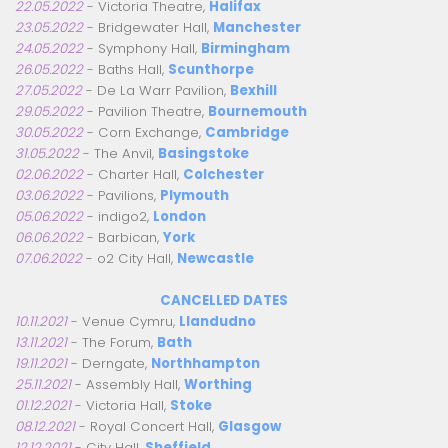
22.05.2022
- Victoria Theatre,
Halifax
23.05.2022
- Bridgewater Hall,
Manchester
24.05.2022
- Symphony Hall,
Birmingham
26.05.2022
- Baths Hall,
Scunthorpe
27.05.2022
- De La Warr Pavilion,
Bexhill
29.05.2022
- Pavilion Theatre,
Bournemouth
30.05.2022
- Corn Exchange,
Cambridge
31.05.2022
- The Anvil,
Basingstoke
02.06.2022
- Charter Hall,
Colchester
03.06.2022
- Pavilions,
Plymouth
05.06.2022
- indigo2,
London
06.06.2022
- Barbican,
York
07.06.2022
- o2 City Hall,
Newcastle
CANCELLED DATES
10.11.2021
- Venue Cymru,
Llandudno
13.11.2021
- The Forum,
Bath
19.11.2021
- Derngate,
Northhampton
25.11.2021
- Assembly Hall,
Worthing
01.12.2021
- Victoria Hall,
Stoke
08.12.2021
- Royal Concert Hall,
Glasgow
12.12.2021
- City Hall,
Sheffield